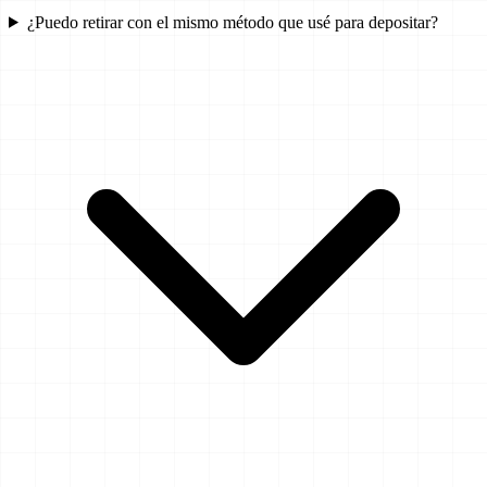
¿Puedo retirar con el mismo método que usé para depositar?