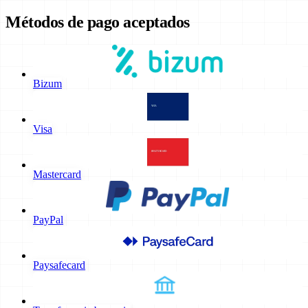
Métodos de pago aceptados
Bizum
Visa
Mastercard
PayPal
Paysafecard