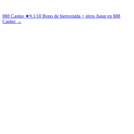
888 Casino
★
9.1
/10
Bono de bienvenida + giros
Jugar en 888
Casino →