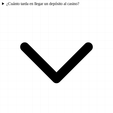
¿Cuánto tarda en llegar un depósito al casino?