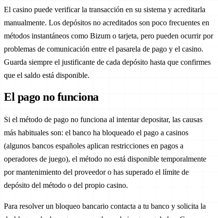
El casino puede verificar la transacción en su sistema y acreditarla
manualmente. Los depósitos no acreditados son poco frecuentes en
métodos instantáneos como Bizum o tarjeta, pero pueden ocurrir por
problemas de comunicación entre el pasarela de pago y el casino.
Guarda siempre el justificante de cada depósito hasta que confirmes
que el saldo está disponible.
El pago no funciona
Si el método de pago no funciona al intentar depositar, las causas
más habituales son: el banco ha bloqueado el pago a casinos
(algunos bancos españoles aplican restricciones en pagos a
operadores de juego), el método no está disponible temporalmente
por mantenimiento del proveedor o has superado el límite de
depósito del método o del propio casino.
Para resolver un bloqueo bancario contacta a tu banco y solicita la