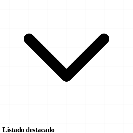
Listado destacado