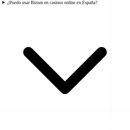
¿Puedo usar Bizum en casinos online en España?