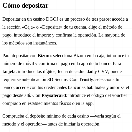
Cómo depositar
Depositar en un casino DGOJ es un proceso de tres pasos: accede a
la sección «Caja» o «Depositar» de tu cuenta, elige el método de
pago, introduce el importe y confirma la operación. La mayoría de
los métodos son instantáneos.
Para depositar con
Bizum
: selecciona Bizum en la caja, introduce tu
número de móvil y confirma el pago en la app de tu banco. Para
tarjeta
: introduce los dígitos, fecha de caducidad y CVV; puede
requerirse autenticación 3D Secure. Con
Trustly
: selecciona tu
banco, accede con tus credenciales bancarias habituales y autoriza el
pago desde allí. Con
Paysafecard
: introduce el código del voucher
comprado en establecimientos físicos o en la app.
Comprueba el depósito mínimo de cada casino —varía según el
método y el operador— antes de iniciar la operación.