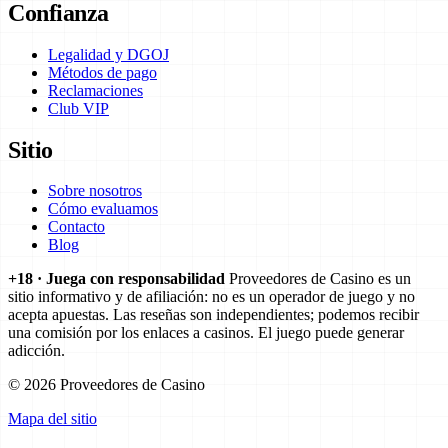
Confianza
Legalidad y DGOJ
Métodos de pago
Reclamaciones
Club VIP
Sitio
Sobre nosotros
Cómo evaluamos
Contacto
Blog
+18 · Juega con responsabilidad
Proveedores de Casino es un
sitio informativo y de afiliación: no es un operador de juego y no
acepta apuestas. Las reseñas son independientes; podemos recibir
una comisión por los enlaces a casinos. El juego puede generar
adicción.
© 2026 Proveedores de Casino
Mapa del sitio