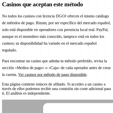
Casinos que aceptan este método
No todos los casinos con licencia DGOJ ofrecen el mismo catálogo
de métodos de pago. Bizum, por ser específico del mercado español,
solo está disponible en operadores con presencia local real. PayPal,
aunque es el monedero más conocido, tampoco está en todos los
casinos; su disponibilidad ha variado en el mercado español
regulado.
Para encontrar un casino que admita tu método preferido, revisa la
sección «Medios de pago» o «Caja» de cada operador antes de crear
la cuenta.
Ver casinos por método de pago disponible
.
Esta página contiene enlaces de afiliado. Si accedes a un casino a
través de ellos podemos recibir una comisión sin coste adicional para
ti. El análisis es independiente.