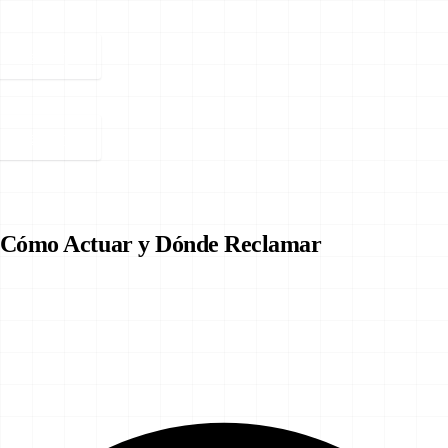
Ver Top
Ver Top
: Cómo Actuar y Dónde Reclamar