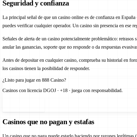
Seguridad y confianza
La principal señal de que un casino online es de confianza en Españ
puedes verificar cualquier operador. Un casino sin presencia en ese re
Señales de alerta de un casino potencialmente problemático: retrasos s
anular las ganancias, soporte que no responde o da respuestas evasiva
Antes de depositar en cualquier casino, comprueba su historial en fo
los casinos tienen la posibilidad de responder.
¿Listo para jugar en 888 Casino?
Casinos con licencia DGOJ · +18 · juega con responsabilidad.
Jugar ahora
Casinos que no pagan y estafas
Un casino que no paga puede estarlo haciendo por razones legítimas (v