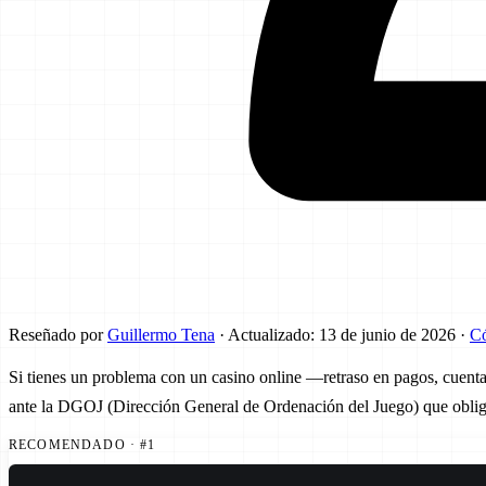
Reseñado por
Guillermo Tena
·
Actualizado:
13 de junio de 2026
·
C
Si tienes un problema con un casino online —retraso en pagos, cuent
ante la DGOJ (Dirección General de Ordenación del Juego) que obliga a
RECOMENDADO · #1