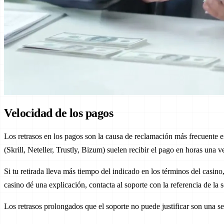
Velocidad de los pagos
Los retrasos en los pagos son la causa de reclamación más frecuente 
(Skrill, Neteller, Trustly, Bizum) suelen recibir el pago en horas una 
Si tu retirada lleva más tiempo del indicado en los términos del casin
casino dé una explicación, contacta al soporte con la referencia de la s
Los retrasos prolongados que el soporte no puede justificar son una se