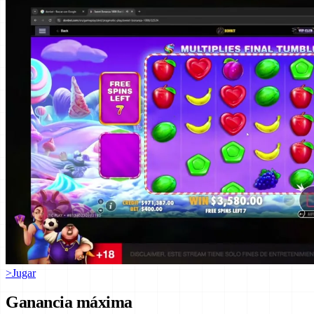
>
Jugar
Ganancia máxima