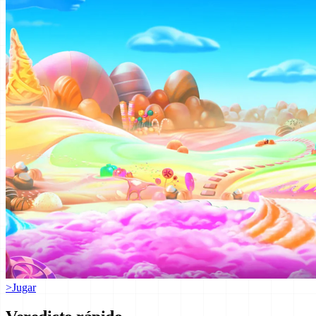
>
Jugar