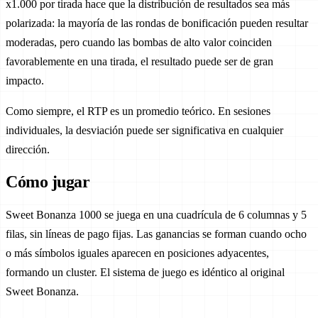
x1.000 por tirada hace que la distribución de resultados sea más
polarizada: la mayoría de las rondas de bonificación pueden resultar
moderadas, pero cuando las bombas de alto valor coinciden
favorablemente en una tirada, el resultado puede ser de gran
impacto.
Como siempre, el RTP es un promedio teórico. En sesiones
individuales, la desviación puede ser significativa en cualquier
dirección.
Cómo jugar
Sweet Bonanza 1000 se juega en una cuadrícula de 6 columnas y 5
filas, sin líneas de pago fijas. Las ganancias se forman cuando ocho
o más símbolos iguales aparecen en posiciones adyacentes,
formando un cluster. El sistema de juego es idéntico al original
Sweet Bonanza.