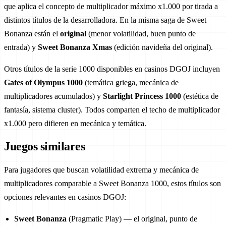
que aplica el concepto de multiplicador máximo x1.000 por tirada a
distintos títulos de la desarrolladora. En la misma saga de Sweet
Bonanza están el
original
(menor volatilidad, buen punto de
entrada) y
Sweet Bonanza Xmas
(edición navideña del original).
Otros títulos de la serie 1000 disponibles en casinos DGOJ incluyen
Gates of Olympus 1000
(temática griega, mecánica de
multiplicadores acumulados) y
Starlight Princess 1000
(estética de
fantasía, sistema cluster). Todos comparten el techo de multiplicador
x1.000 pero difieren en mecánica y temática.
Juegos similares
Para jugadores que buscan volatilidad extrema y mecánica de
multiplicadores comparable a Sweet Bonanza 1000, estos títulos son
opciones relevantes en casinos DGOJ:
Sweet Bonanza
(Pragmatic Play) — el original, punto de