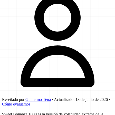
Reseñado por
Guillermo Tena
·
Actualizado:
13 de junio de 2026
·
Cómo evaluamos
Sweet Bonanza 1000 es la versión de volatilidad extrema de la