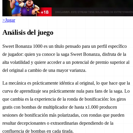
>
Jugar
Análisis del juego
Sweet Bonanza 1000 es un título pensado para un perfil específico
de jugador: quien ya conoce la saga Sweet Bonanza, disfruta de la
alta volatilidad y quiere acceder a un potencial de premio superior al
del original a cambio de una mayor varianza.
La mecánica es prácticamente idéntica al original, lo que hace que la
curva de aprendizaje sea prácticamente nula para fans de la saga. Lo
que cambia es la experiencia de la ronda de bonificación: los giros
gratis con bombas de multiplicador de hasta x1.000 producen
sesiones de bonificación más polarizadas, con rondas que pueden
resultar decepcionantes o extraordinarias dependiendo de la
confluencia de bombas en cada tirada.