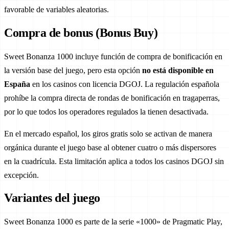
favorable de variables aleatorias.
Compra de bonus (Bonus Buy)
Sweet Bonanza 1000 incluye función de compra de bonificación en
la versión base del juego, pero esta opción
no está disponible en
España
en los casinos con licencia DGOJ. La regulación española
prohíbe la compra directa de rondas de bonificación en tragaperras,
por lo que todos los operadores regulados la tienen desactivada.
En el mercado español, los giros gratis solo se activan de manera
orgánica durante el juego base al obtener cuatro o más dispersores
en la cuadrícula. Esta limitación aplica a todos los casinos DGOJ sin
excepción.
Variantes del juego
Sweet Bonanza 1000 es parte de la serie «1000» de Pragmatic Play,