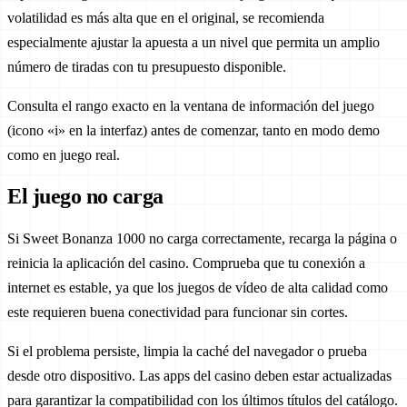
volatilidad es más alta que en el original, se recomienda
especialmente ajustar la apuesta a un nivel que permita un amplio
número de tiradas con tu presupuesto disponible.
Consulta el rango exacto en la ventana de información del juego
(icono «i» en la interfaz) antes de comenzar, tanto en modo demo
como en juego real.
El juego no carga
Si Sweet Bonanza 1000 no carga correctamente, recarga la página o
reinicia la aplicación del casino. Comprueba que tu conexión a
internet es estable, ya que los juegos de vídeo de alta calidad como
este requieren buena conectividad para funcionar sin cortes.
Si el problema persiste, limpia la caché del navegador o prueba
desde otro dispositivo. Las apps del casino deben estar actualizadas
para garantizar la compatibilidad con los últimos títulos del catálogo.