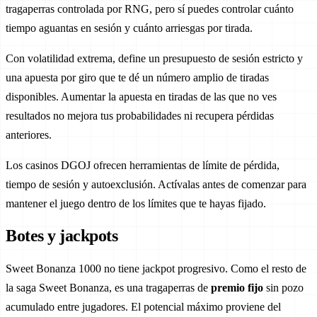
tragaperras controlada por RNG, pero sí puedes controlar cuánto
tiempo aguantas en sesión y cuánto arriesgas por tirada.
Con volatilidad extrema, define un presupuesto de sesión estricto y
una apuesta por giro que te dé un número amplio de tiradas
disponibles. Aumentar la apuesta en tiradas de las que no ves
resultados no mejora tus probabilidades ni recupera pérdidas
anteriores.
Los casinos DGOJ ofrecen herramientas de límite de pérdida,
tiempo de sesión y autoexclusión. Actívalas antes de comenzar para
mantener el juego dentro de los límites que te hayas fijado.
Botes y jackpots
Sweet Bonanza 1000 no tiene jackpot progresivo. Como el resto de
la saga Sweet Bonanza, es una tragaperras de
premio fijo
sin pozo
acumulado entre jugadores. El potencial máximo proviene del