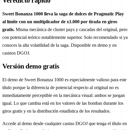
Veredicto rápido
Sweet Bonanza 1000 lleva la saga de dulces de Pragmatic Play
al límite con un multiplicador de x1.000 por tirada en giros
gratis.
Misma mecánica de cluster pays y cascadas del original, pero
con potencial teórico notablemente superior. Solo recomendado si ya
conoces la alta volatilidad de la saga. Disponible en demo y en
casinos DGOJ.
Versión demo gratis
El demo de Sweet Bonanza 1000 es especialmente valioso para este
título porque la diferencia de potencial respecto al original no es
inmediatamente perceptible en la mecánica visual: ambos se juegan
igual. Lo que cambia está en los valores de las bombas durante los
giros gratis y en la distribución estadística de los resultados.
Accede al demo desde cualquier casino DGOJ que tenga el título en