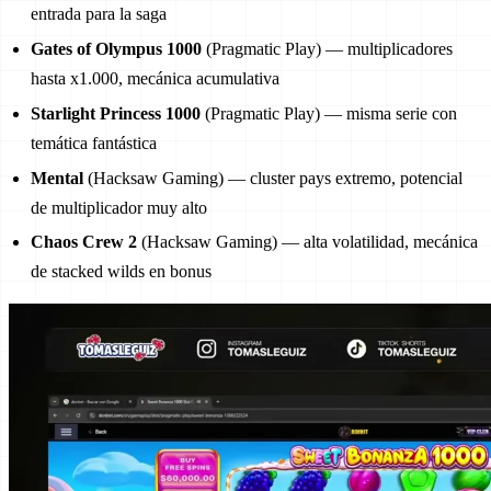
entrada para la saga
Gates of Olympus 1000
(Pragmatic Play) — multiplicadores
hasta x1.000, mecánica acumulativa
Starlight Princess 1000
(Pragmatic Play) — misma serie con
temática fantástica
Mental
(Hacksaw Gaming) — cluster pays extremo, potencial
de multiplicador muy alto
Chaos Crew 2
(Hacksaw Gaming) — alta volatilidad, mecánica
de stacked wilds en bonus