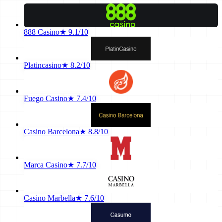
888 Casino
★ 9.1/10
Platincasino
★ 8.2/10
Fuego Casino
★ 7.4/10
Casino Barcelona
★ 8.8/10
Marca Casino
★ 7.7/10
Casino Marbella
★ 7.6/10