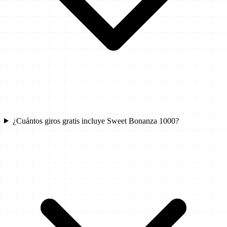
¿Cuántos giros gratis incluye Sweet Bonanza 1000?