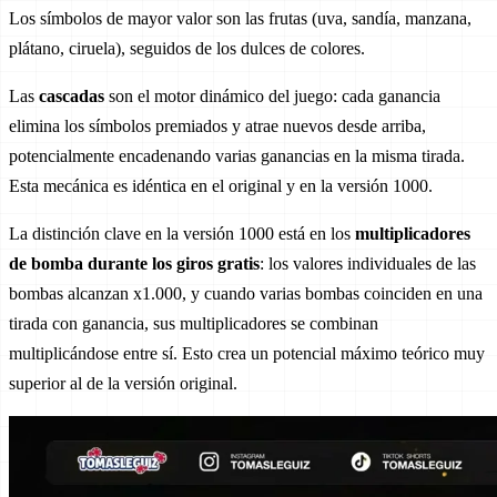
Los símbolos de mayor valor son las frutas (uva, sandía, manzana,
plátano, ciruela), seguidos de los dulces de colores.
Las
cascadas
son el motor dinámico del juego: cada ganancia
elimina los símbolos premiados y atrae nuevos desde arriba,
potencialmente encadenando varias ganancias en la misma tirada.
Esta mecánica es idéntica en el original y en la versión 1000.
La distinción clave en la versión 1000 está en los
multiplicadores
de bomba durante los giros gratis
: los valores individuales de las
bombas alcanzan x1.000, y cuando varias bombas coinciden en una
tirada con ganancia, sus multiplicadores se combinan
multiplicándose entre sí. Esto crea un potencial máximo teórico muy
superior al de la versión original.