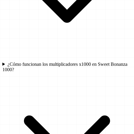
¿Cómo funcionan los multiplicadores x1000 en Sweet Bonanza
1000?