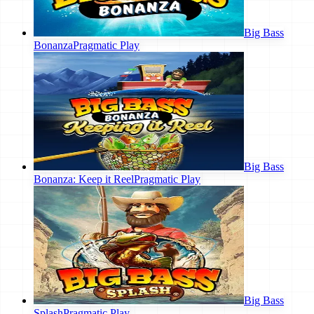
Big Bass
Bonanza
Pragmatic Play
Big Bass
Bonanza: Keep it Reel
Pragmatic Play
Big Bass
Splash
Pragmatic Play