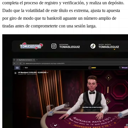
completa el proceso de registro y verificación, y realiza un depósito.
Dado que la volatilidad de este título es extrema, ajusta tu apuesta
por giro de modo que tu bankroll aguante un número amplio de
tiradas antes de comprometerte con una sesión larga.