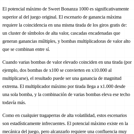
El potencial máximo de Sweet Bonanza 1000 es significativamente
superior al del juego original. El escenario de ganancia máxima
requiere la coincidencia en una misma tirada de los giros gratis de:
un cluster de símbolos de alta valor, cascadas encadenadas que
generan ganancias múltiples, y bombas multiplicadoras de valor alto
que se combinan entre sí.
Cuando varias bombas de valor elevado coinciden en una tirada (por
ejemplo, dos bombas de x100 se convierten en x10.000 al
multiplicarse), el resultado puede ser una ganancia de magnitud
extrema. El multiplicador máximo por tirada llega a x1.000 desde
una sola bomba, y la combinación de varias bombas eleva ese techo
todavía más.
Como en cualquier tragaperras de alta volatilidad, estos escenarios
son estadísticamente infrecuentes. El potencial máximo existe en la
mecánica del juego, pero alcanzarlo requiere una confluencia muy